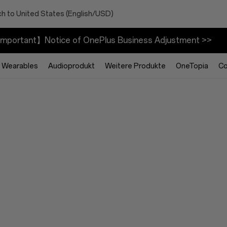
h to United States (English/USD)
mportant】Notice of OnePlus Business Adjustment >>
Wearables
Audioprodukt
Weitere Produkte
OneTopia
C