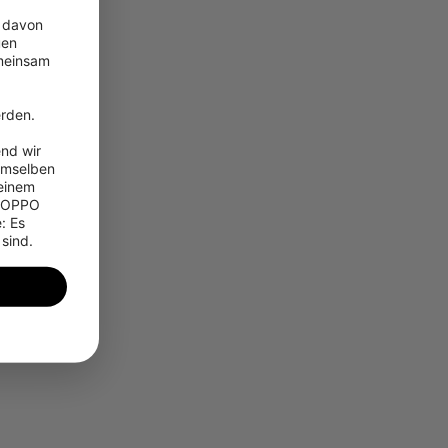
 davon 
en 
meinsam 
 
rden.

nd wir 
emselben 
einem 
 OPPO 
 Es 
 sind.