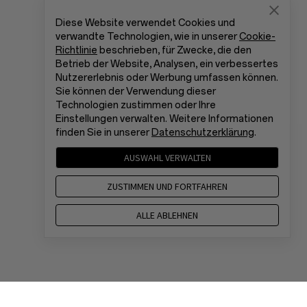
Diese Website verwendet Cookies und
verwandte Technologien, wie in unserer
Cookie-
Richtlinie
beschrieben, für Zwecke, die den
Betrieb der Website, Analysen, ein verbessertes
Nutzererlebnis oder Werbung umfassen können.
Sie können der Verwendung dieser
Technologien zustimmen oder Ihre
Einstellungen verwalten. Weitere Informationen
finden Sie in unserer
Datenschutzerklärung
.
AUSWAHL VERWALTEN
ZUSTIMMEN UND FORTFAHREN
ALLE ABLEHNEN