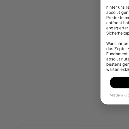
hinter uns l
absolut gen
Produkte me
entfacht hab
engagierter
Sicherheits
Wenn ihr ber
das Zepter w
Fundament g
absolut nut
bestens gerü
warten exkl
Mit dem Kli