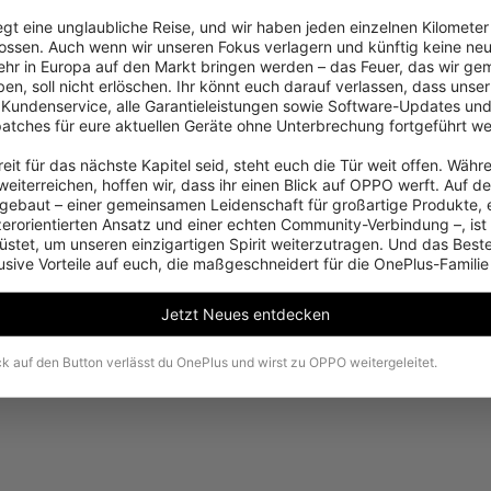
iegt eine unglaubliche Reise, und wir haben jeden einzelnen Kilometer
ossen. Auch wenn wir unseren Fokus verlagern und künftig keine neu
hr in Europa auf den Markt bringen werden – das Feuer, das wir ge
en, soll nicht erlöschen. Ihr könnt euch darauf verlassen, dass unser 
 Kundenservice, alle Garantieleistungen sowie Software-Updates und
patches für eure aktuellen Geräte ohne Unterbrechung fortgeführt we
eit für das nächste Kapitel seid, steht euch die Tür weit offen. Währe
Es tut uns leid, dieses Produkt ist in Ihrer Region
eiterreichen, hoffen wir, dass ihr einen Blick auf OPPO werft. Auf d
vorübergehend nicht zum Kauf verfügbar.
ebaut – einer gemeinsamen Leidenschaft für großartige Produkte, 
zerorientierten Ansatz und einer echten Community-Verbindung –, ist
stet, um unseren einzigartigen Spirit weiterzutragen. Und das Beste:
usive Vorteile auf euch, die maßgeschneidert für die OnePlus-Familie
Weitere Produkte ansehen
Jetzt Neues entdecken
ck auf den Button verlässt du OnePlus und wirst zu OPPO weitergeleitet.