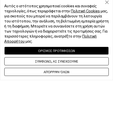
Αυτός ο ιστότοπος χρησιμοποιεί cookies και συναφείς
τεχνολογίες, όπως περιγράφεται στην
Πολιτική Cookies
μας,
για σκοπούς που μπορεί να περιλαμβάνουν τη λειτουργία
του ιστότοπου, την ανάλυση, τη βελτιωμένη εμπειρία χρήστη
ή τη διαφήμιση. Μπορείτε να συναινέσετε στη χρήση αυτών
των τεχνολογιών ή να διαχειριστείτε τις προτιμήσεις σας. Για
περισσότερες πληροφορίες, ανατρέξτε στην
Πολιτική
Απορρήτου
μας.
ΟΡΙΣΜΟΣ ΠΡΟΤΙΜΗΣΕΩΝ
ΣΥΜΦΩΝΩ, ΑΣ ΣΥΝΕΧΙΣΟΥΜΕ
ΑΠΌΡΡΙΨΗ ΌΛΩΝ
Επικοινωνήστε μαζί μας
10 am - 7 pm, EET, Mon to Fri. Except public holidays
WhatsApp (NON Estore EnquirySupport)
10 am - 7 pm, EET, Mon to Fri. Except public holidays