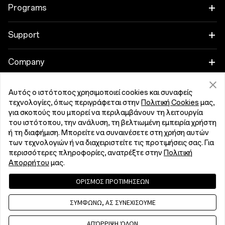
Tablet
Programs
Wearables
Link your OnePlus Devices
Support
Ήχος
Discount Program
Συχνές ερωτήσεις Αγορών
Company
Cases & Protection
Affiliate Program
Αναβάθμιση λογισμικού
About OnePlus
Αυτός ο ιστότοπος χρησιμοποιεί cookies και συναφείς
Power & Cables
Get Support From OnePlus
τεχνολογίες, όπως περιγράφεται στην
Πολιτική Cookies
μας,
OnePlus Trade-in
Υπηρεσία Επισκευών
Community
για σκοπούς που μπορεί να περιλαμβάνουν τη λειτουργία
Bundles
του ιστότοπου, την ανάλυση, τη βελτιωμένη εμπειρία χρήστη
Εγχειρίδια χρήσης
Κύπρος (English)
ή τη διαφήμιση. Μπορείτε να συναινέσετε στη χρήση αυτών
Red Cable Club
των τεχνολογιών ή να διαχειριστείτε τις προτιμήσεις σας. Για
Lifestyle
περισσότερες πληροφορίες, ανατρέξτε στην
Πολιτική
Contact Us
OnePlus Store App
Απορρήτου
μας.
Αντιμετώπιση προβλημάτων
OxygenOS
ΟΡΙΣΜΟΣ ΠΡΟΤΙΜΗΣΕΩΝ
Πολιτική Ιδιωτικότητας
User Agreement
Terms of Sale
Accessibility
ΣΥΜΦΩΝΩ, ΑΣ ΣΥΝΕΧΙΣΟΥΜΕ
Careers
Security Response Center (OneSRC)
Cookies
Cookie Settings
© 2013 - 2026 OnePlus. All Rights Reserved.
ΑΠΌΡΡΙΨΗ ΌΛΩΝ