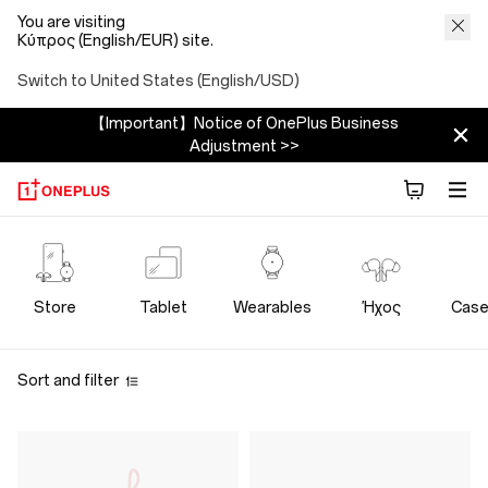
You are visiting
Κύπρος (English/EUR) site.
Switch to United States (English/USD)
【Important】Notice of OnePlus Business
Adjustment >>
OnePlus
Power
Store
Tablet
Wearables
Ήχος
Case
Cables
Sort and filter
Store