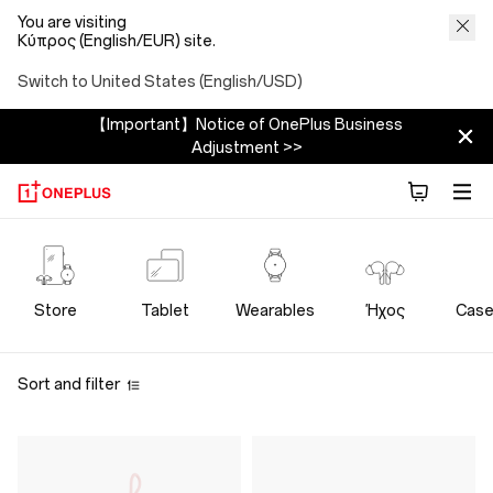
You are visiting
Κύπρος (English/EUR) site.
Switch to United States (English/USD)
【Important】Notice of OnePlus Business
Adjustment >>
OnePlus
Power
Store
Tablet
Wearables
Ήχος
Case
Cables
Sort and filter
Store