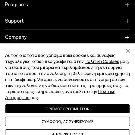
Tablet
Programs
Wearables
Link your OnePlus Devices
Support
Ήχος
Discount Program
Συχνές ερωτήσεις Αγορών
Company
Cases & Protection
Affiliate Program
Αναβάθμιση λογισμικού
About OnePlus
Αυτός ο ιστότοπος χρησιμοποιεί cookies και συναφείς
Power & Cables
Get Support From OnePlus
τεχνολογίες, όπως περιγράφεται στην
Πολιτική Cookies
μας,
OnePlus Trade-in
Υπηρεσία Επισκευών
Community
για σκοπούς που μπορεί να περιλαμβάνουν τη λειτουργία
Bundles
του ιστότοπου, την ανάλυση, τη βελτιωμένη εμπειρία χρήστη
Εγχειρίδια χρήσης
Κύπρος (English)
ή τη διαφήμιση. Μπορείτε να συναινέσετε στη χρήση αυτών
Red Cable Club
των τεχνολογιών ή να διαχειριστείτε τις προτιμήσεις σας. Για
Lifestyle
περισσότερες πληροφορίες, ανατρέξτε στην
Πολιτική
Contact Us
OnePlus Store App
Απορρήτου
μας.
Αντιμετώπιση προβλημάτων
OxygenOS
ΟΡΙΣΜΟΣ ΠΡΟΤΙΜΗΣΕΩΝ
Πολιτική Ιδιωτικότητας
User Agreement
Terms of Sale
Accessibility
ΣΥΜΦΩΝΩ, ΑΣ ΣΥΝΕΧΙΣΟΥΜΕ
Careers
Security Response Center (OneSRC)
Cookies
Cookie Settings
© 2013 - 2026 OnePlus. All Rights Reserved.
ΑΠΌΡΡΙΨΗ ΌΛΩΝ