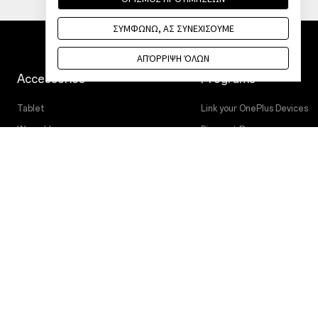
ΣΥΜΦΩΝΩ, ΑΣ ΣΥΝΕΧΙΣΟΥΜΕ
ΑΠΌΡΡΙΨΗ ΌΛΩΝ
Accessories
Programs
Tablet
Link your OnePlus Devices
Wearables
Discount Program
Ήχος
Affiliate Program
Cases & Protection
OnePlus Trade-in
Power & Cables
Bundles
Lifestyle