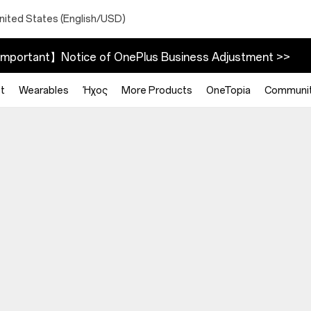
nited States (English/USD)
mportant】Notice of OnePlus Business Adjustment >>
t
Wearables
Ήχος
More Products
OneTopia
Communi