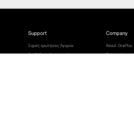
Support
Company
Συχνές ερωτήσεις Αγορών
About OnePlus
Αναβάθμιση λογισμικού
Community
Υπηρεσία Επισκευών
Red Cable Club
Εγχειρίδια χρήσης
OnePlus Store 
Contact Us
OxygenOS
Αντιμετώπιση προβλημάτων
Careers
Accessibility
Sustainability
Press