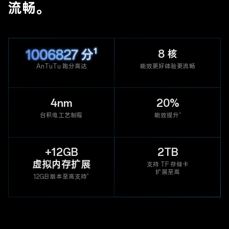
流畅。
100XXXX 分
8 核
AnTuTu 跑分高达
能效更好体验更流畅
4nm
20%
2
台积电工艺制程
能效提升
+12GB
2TB
虚拟内存扩展
支持 TF 存储卡
扩展至高
3
12GB 版本至高支持