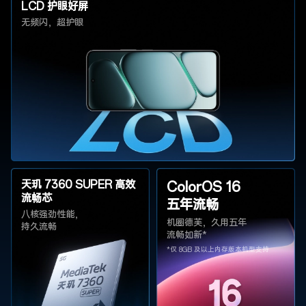
LCD 护眼好屏
无频闪，超护眼
天玑 7360 SUPER 高效
ColorOS 16
流畅芯
五年流畅
八核强劲性能，
机圈德芙，久用五年
持久流畅
流畅如新*
*仅 8GB 及以上内存版本机型支持