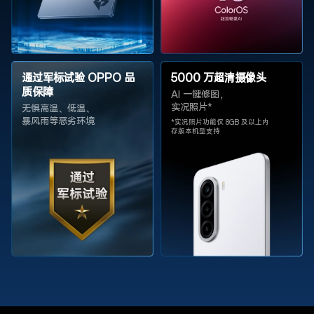
通过军标试验 OPPO 品
5000 万超清摄像头
质保障
AI 一键修图，
实况照片*
无惧高温、低温、
暴风雨等恶劣
环境
*实况照片功能仅 8GB
及以上内
存版本
机型支持