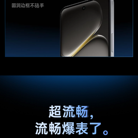
圆润边框不硌手