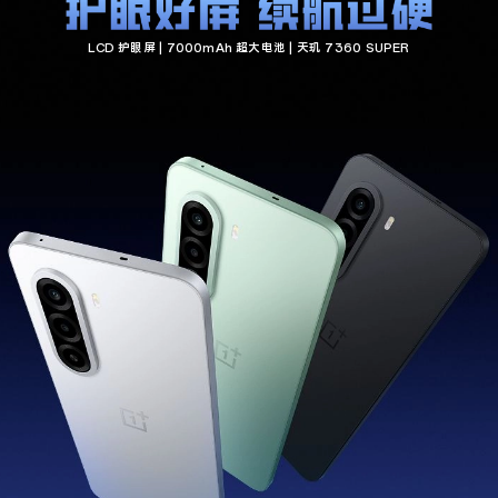
好
LCD 护眼屏 | 7000mAh 超大电池 | 天玑 7360 SUPER
屏，
续
航
过
硬