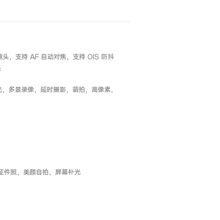
镜头，支持 AF 自动对焦，支持 OIS 防抖
头
光，多景录像，延时摄影，萌拍，高像素，
 证件照，美颜自拍，屏幕补光