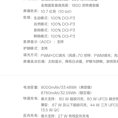
全局激发最高亮度：1800 尼特典型值
屏幕色彩
：
10.7 亿色（10-bit）
色域
：
生动模式：100% DCI-P3
自然模式：100% DCI-P3
影院模式：100% DCI-P3
鲜艳模式：100% DCI-P3
息屏显示（AOD）
：
支持
护眼模式
：
支持
调光方式
：
PWM+DC调光（亮度≤70 尼特：PWM调光；亮
屏幕卖点功能
：
太阳显示，降低白点值，护眼与舒眠，游戏色
电池容量
：
9000mAh/33.48Wh（典型值）
8760mAh/32.59Wh（额定值）
快速充电
：
最大支持： 80 W 超级闪充，80 W UFCS 融合
兼容： 67 W 及以下超级闪充，44 W 三方 UFCS
13.5 W QC
反向充电
：
最大支持：27 W 有线反向充电