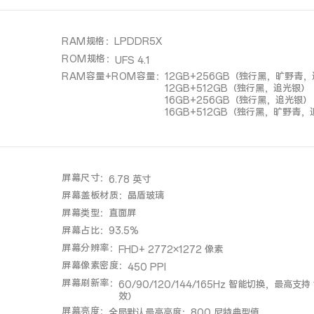
RAM规格
：
LPDDR5X
ROM规格
：
UFS 4.1
RAM容量+ROM容量
：
12GB+256GB（独行黑，旷野青
12GB+512GB（独行黑，追光银）
16GB+256GB（独行黑，追光银）
16GB+512GB（独行黑，旷野青
屏幕尺寸
：
6.78 英寸
屏幕盖板材质
：
晶盾玻璃
屏幕类型
：
直面屏
屏幕占比
：
93.5%
屏幕分辨率
：
FHD+ 2772×1272 像素
屏幕像素密度
：
450 PPI
屏幕刷新率
：
60/90/120/144/165Hz 智能切换，最高支持
效）
屏幕亮度
：
全局默认最高亮度：800 尼特典型值