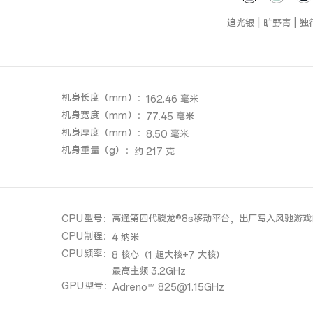
追光银 | 旷野青 | 
机身长度（mm）
：
162.46 毫米
机身宽度（mm）
：
77.45 毫米
机身厚度（mm）
：
8.50 毫米
机身重量（g）
：
约 217 克
CPU型号
：
高通第四代骁龙®8s移动平台，出厂写入风驰游戏
CPU制程
：
4 纳米
CPU频率
：
8 核心（1 超大核+7 大核）
最高主频 3.2GHz
GPU型号
：
Adreno™ 825@1.15GHz