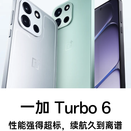
续
航
超
新
星
一加 Turbo 6
性能强得超标，续航久到离谱