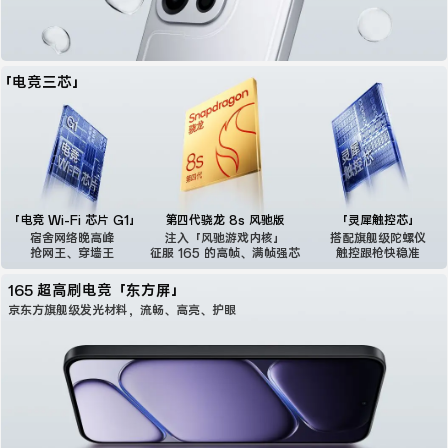
「电竞三芯」
「电竞 Wi-Fi 芯片 G1」
第四代骁龙 8s 风驰版
「灵犀触控芯」
宿舍网络晚高峰
注入「风驰游戏内核」
搭配旗舰级陀螺仪
抢网王、穿墙王
征服 165 的高帧、满帧强芯
触控跟枪快稳准
165 超高刷电竞「东方屏」
京东方旗舰级发光材料，
流畅、高亮、护眼