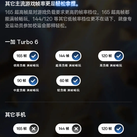
其它主流游戏帧率更是
轻松拿捏。
轻松拿捏。
165 超高帧是对游戏负载要求更高的帧率档位，165 超高帧都
能满帧畅玩，144/120 等其它低帧率档位更不在话下，就像专
业运动员参加校运会那样轻松。
一加 Turbo 6
极高负载 满帧畅玩
超高负载 满帧畅玩
高负载 满帧畅玩
中度负载 满帧畅玩
轻负载 满帧畅玩
其它手机