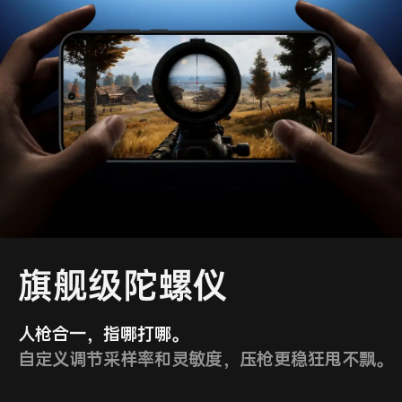
旗舰级陀螺仪
人枪合一，指哪打哪。
性能
自定义调节采样率和灵敏度，压枪更稳狂甩不飘。