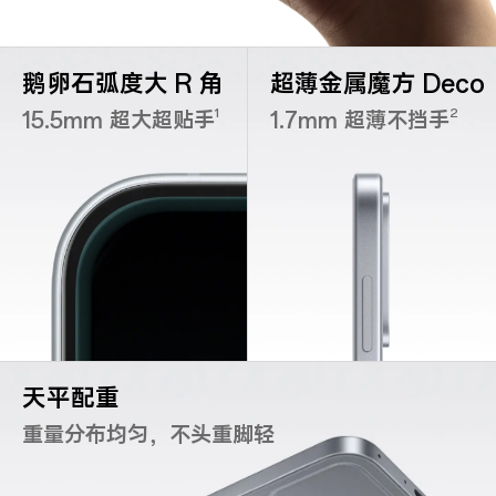
鹅卵石弧度大 R 角
超薄金属魔方 Deco
1
2
15.5mm 超大超贴手
1.7mm 超薄不挡手
天平配重
重量分布均匀，不头重脚轻