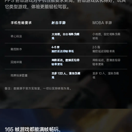
FPS 射击游戏对手机性能要求更高，射击游戏优化得好，玩其
它类型游戏，体验更能轻松驾驭。
手机性能要求
射击手游
MOBA 手游
大地图，自由视角负载
小地图，固定视角负载
核⼼玩法
高
较低
4-6 指
2-3 指
触控操作
触控延迟容错率低
触控延迟容错率高
网络延迟，数据丢包容
网络延迟，数据丢包容
⽹络环境
错率更低
错率更高
至多 100 人，渲染负载
至多 10 人，渲染负载
同屏玩家数量
高
低
备注：数据源于官方实验室，一切以实际体验为准。
165 帧游戏都能满帧畅玩，