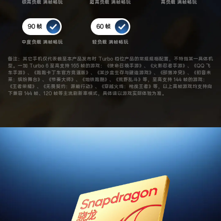
极高负载 满帧畅玩
超高负载 满帧畅玩
高负载 满帧畅玩
中度负载 满帧畅玩
轻负载 满帧畅玩
备注：其它手机仅代表截至本产品发布时 Turbo 档位产品的常规规格配置，不特指某一具体机
型。一加 Turbo 6 至高支持 165 帧的游戏：《使命召唤手游》、《火影忍者手游》、《QQ 飞
车手游》、《跑跑卡丁车官方竞速版》、《某沙盒生存与建造游戏》、《部落冲突》、《初音未
来：缤纷舞台》、《节奏大师》、《地铁跑酷》、《荒野乱斗》等，至高支持 144 帧的游戏：
《王者荣耀》、《无畏契约：源能行动》、《穿越火线：枪战王者》等，以上高帧游戏均支持向
下兼容 144 帧、120 帧等主流刷新率模式，具体请以游戏实际体验为准。