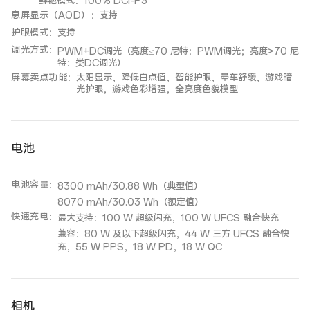
鲜艳模式：100% DCI-P3
息屏显示（AOD）
：
支持
护眼模式
：
支持
调光方式
：
PWM+DC调光（亮度≤70 尼特：PWM调光；亮度>70 尼
特：类DC调光）
屏幕卖点功能
：
太阳显示，降低白点值，智能护眼，晕车舒缓，游戏暗
光护眼，游戏色彩增强，全亮度色貌模型
电池
电池容量
：
8300 mAh/30.88 Wh（典型值）
8070 mAh/30.03 Wh（额定值）
快速充电
：
最大支持：100 W 超级闪充，100 W UFCS 融合快充
兼容：80 W 及以下超级闪充，44 W 三方 UFCS 融合快
充，55 W PPS，18 W PD，18 W QC
相机