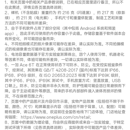
1、有关页面中的相关产品参数说明，已在相应页面里进行备注，所以不
在此赘述，详情见各页面具体说明；
2、裸机（不含贴膜）重量约为 约 216 克（闪速黑），约 217 克（掠影
绿），约 211 克（电光紫），手机尺寸和重量依配置、制造工艺和测量
方法的不同可能有所差异；
3、由于手机软件占用了部分空间（其中包括 Android 系统和预装
app），因此手机可使用的内存容量小于此值。存储容量基于软件版本会
有所变化，并可能因设备而异；
4、不同拍照模式的照片像素可能存在差异，请以实际为准。不同拍摄模
式的视频像素也可能存在差异，请以实际为准；
5、电池容量数据基于官方实验室测算得出，因个人使用习惯、机器老化
等因素不同，体验可能有所差异，一切请以实际体验为准；
6、一加 Ace 6T 在正常使用状态下可防水、防尘。在受控实验室条件
下，经测试，其效果在 GB/T 4208-2017 (国内)标准下达到 IP66、
IP68、IP69 级别，在 ISO 20653:2023 标准下达到 IP69K 级别，
其中 IP66、IP69、IP69K 测试中，手机放置方式：竖直放置，USB
口朝上。防水、防尘功能并非永久有效，防护性能可能会因日常磨损而下
降。由于主动或意外等原因，带来的手机内部部件浸入液体而损坏的情
况，不在保修范围之内；
7、页面中的产品图片及内容仅作示意，实物产品效果（包括但不限于外
观、颜色、尺寸）和屏幕显示内容（包括但不限于背景、UI、配图）可能
略有差异，请以实物为准，欢迎前往全国各地线下门店体验，门店地址查
询链接： https://www.oneplus.com/cn/retail；
8、页面中的数据为理论值，均由供应商提供或来自一加实验室，于特定
测试环境下所得（见各项具体说明），实际使用中可能因产品个体差异、