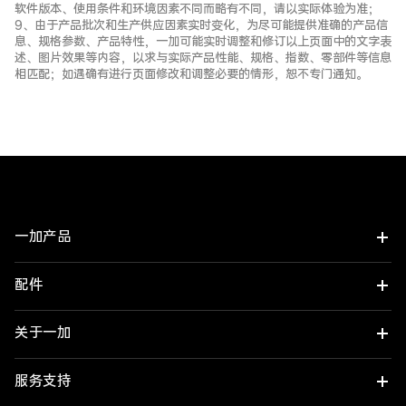
软件版本、使用条件和环境因素不同而略有不同，请以实际体验为准；
9、由于产品批次和生产供应因素实时变化，为尽可能提供准确的产品信
息、规格参数、产品特性，一加可能实时调整和修订以上页面中的文字表
述、图片效果等内容，以求与实际产品性能、规格、指数、零部件等信息
相匹配；如遇确有进行页面修改和调整必要的情形，恕不专门通知。
一加产品
配件
一加 Turbo 6X Pro
一加 Turbo 6X
关于一加
一加平板 3 Pro
一加 Ace 6 至尊版
一加平板 2 Pro
了解一加
服务支持