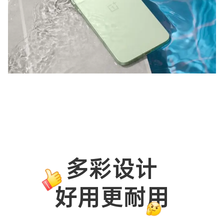
多
彩
设
计
好
用
更
耐
用