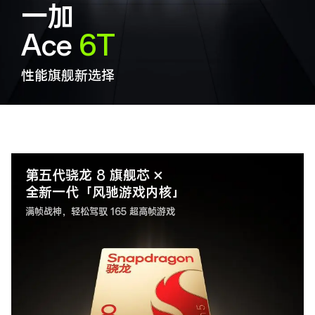
一加
Ace
6T
性能旗舰新选择
第五代骁龙 8 旗舰芯 ×
全新一代「风驰游戏
内核」
满帧战神，轻松驾驭 165 超高帧游戏