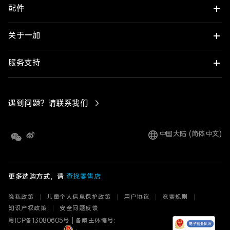
配件
一加 Turbo 6X Pro
一加 Turbo 6X
关于一加
一加平板 3 Pro
一加 Ace 6 至尊版
一加平板 2 Pro
了解一加
服务支持
一加 15T
ColorOS
一加平板 2 Pro 智能触控键盘
购买保障
遇到问题？请联系我们
一加 Turbo 6
HydrogenOS
一加智能手写笔 2 Pro
真伪及保修期查询
云服务
中国大陆 (简体中文)
一加 Turbo 6V
一加平板 2 智能触控键盘
进网许可标志呈现
预置应用公示
一加 Ace 6T
维修价格
一加智能手写笔 2
更多选购方式，请
查找零售店
欢太
寄修服务
一加 15
一加平板
隐私政策
儿童个人信息保护政策
用户协议
竞赛规则
服务中心
知识产权政策
安全问题反馈
一加 Ace 6
一加 Buds Ace 3
粤ICP备
13080605
号
|
备案主体编号: