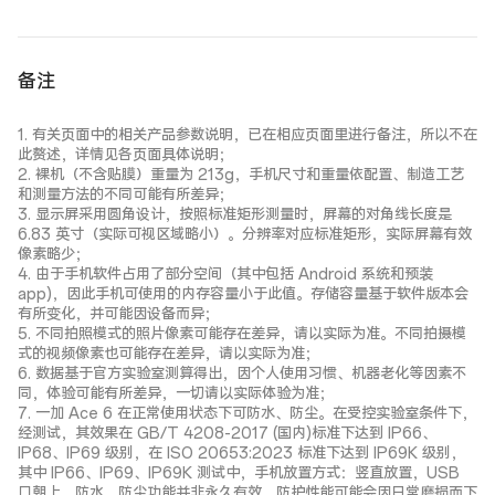
备注
1. 有关页面中的相关产品参数说明，已在相应页面里进行备注，所以不在
此赘述，详情见各页面具体说明；
2. 裸机（不含贴膜）重量为 213g，手机尺寸和重量依配置、制造工艺
和测量方法的不同可能有所差异；
3. 显示屏采用圆角设计，按照标准矩形测量时，屏幕的对角线长度是
6.83 英寸（实际可视区域略小）。分辨率对应标准矩形，实际屏幕有效
像素略少；
4. 由于手机软件占用了部分空间（其中包括 Android 系统和预装
app)，因此手机可使用的内存容量小于此值。存储容量基于软件版本会
有所变化，并可能因设备而异；
5. 不同拍照模式的照片像素可能存在差异，请以实际为准。不同拍摄模
式的视频像素也可能存在差异，请以实际为准；
6. 数据基于官方实验室测算得出，因个人使用习惯、机器老化等因素不
同，体验可能有所差异，一切请以实际体验为准；
7. 一加 Ace 6 在正常使用状态下可防水、防尘。在受控实验室条件下，
经测试，其效果在 GB/T 4208-2017 (国内)标准下达到 IP66、
IP68、IP69 级别，在 ISO 20653:2023 标准下达到 IP69K 级别，
其中 IP66、IP69、IP69K 测试中，手机放置方式：竖直放置，USB
口朝上。防水、防尘功能并非永久有效，防护性能可能会因日常磨损而下