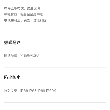
屏幕盖板材质
：
晶盾玻璃
中框材质
：
铝合金金属中框
电池盖材质
：
背部：玻璃材质
振感马达
振动马达
：
X 轴线性马达
防尘防水
防水等级
：
IP66 IP68 IP69 IP69K