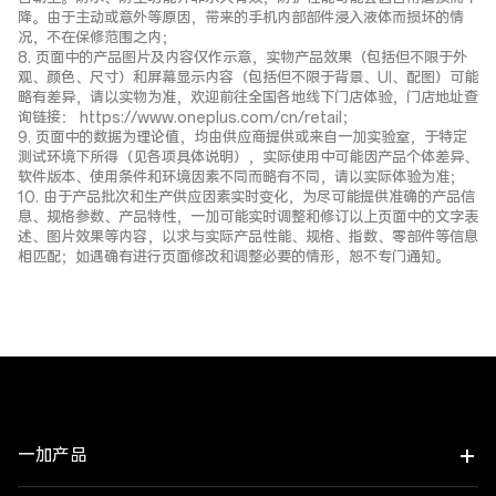
降。由于主动或意外等原因，带来的手机内部部件浸入液体而损坏的情
况，不在保修范围之内；
8. 页面中的产品图片及内容仅作示意，实物产品效果（包括但不限于外
观、颜色、尺寸）和屏幕显示内容（包括但不限于背景、UI、配图）可能
略有差异，请以实物为准，欢迎前往全国各地线下门店体验，门店地址查
询链接： https://www.oneplus.com/cn/retail；
9. 页面中的数据为理论值，均由供应商提供或来自一加实验室，于特定
测试环境下所得（见各项具体说明），实际使用中可能因产品个体差异、
软件版本、使用条件和环境因素不同而略有不同，请以实际体验为准；
10. 由于产品批次和生产供应因素实时变化，为尽可能提供准确的产品信
息、规格参数、产品特性，一加可能实时调整和修订以上页面中的文字表
述、图片效果等内容，以求与实际产品性能、规格、指数、零部件等信息
相匹配；如遇确有进行页面修改和调整必要的情形，恕不专门通知。
一加产品