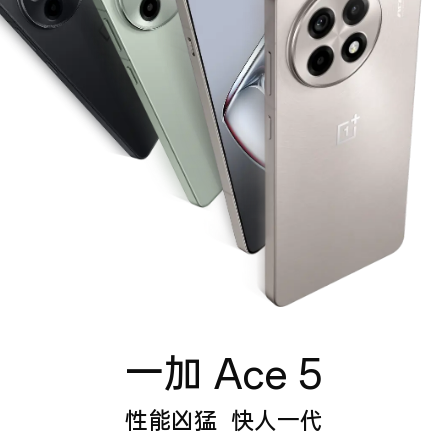
凶
猛
快
人
一
代
一加 Ace 5
性能凶猛 快人一代