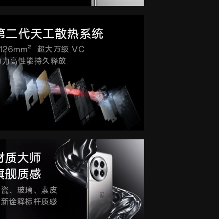
第二代天工散热系统
126mm² 超大万级 VC
助力高性能持久释放
材质大师
旗舰质感
陶瓷、玻璃、素皮
重新诠释标杆质感