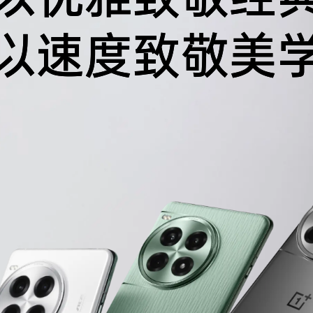
以速度致敬美
以
速
度
致
敬
美