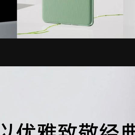
以优雅致敬经
以
优
雅
致
敬
经