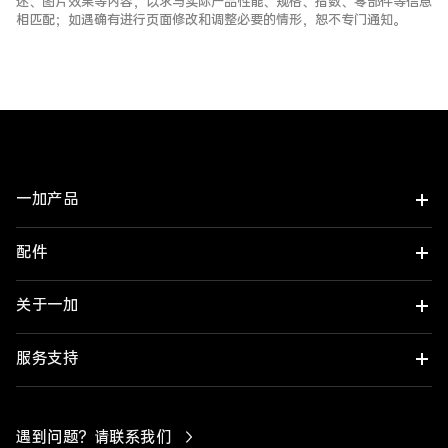
述、图片效果等内容，以求与实际产品性能、规格、指数、零部件等信息
相匹配；如遇确有进行页面修改和调整必要的情形，恕不专门通知。
一加产品
配件
一加 Turbo 6X Pro
一加 Turbo 6X
关于一加
一加平板 3 Pro
一加 Ace 6 至尊版
一加平板 2 Pro
了解一加
服务支持
一加 15T
ColorOS
一加平板 2 Pro 智能触控键盘
购买保障
遇到问题？请联系我们