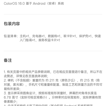
ColorOS 16.0 基于 Android（安卓）系统
包装内容
包装清单
：
主机×1，充电器×1，数据线×1，取卡针×1，保护壳×1，快速
入门指南×1，服务权益卡片×1
备注
1. 有关页面中的相关产品参数说明，已在相应页面里进行备注，所以不在
此赘述，详情见各页面具体说明；
2. 裸机（不含贴膜）重量约为 约 211 克（原色沙丘），约 215 克（绝
对黑，雾光紫），手机尺寸和重量依配置、制造工艺和测量方法的不同可
能有所差异；
3. 显示屏采用圆角设计，按照标准矩形测量时，屏幕的对角线长度是
6.78 英寸（实际可视区域略小）。分辨率对应标准矩形，实际屏幕有效
像素略少；