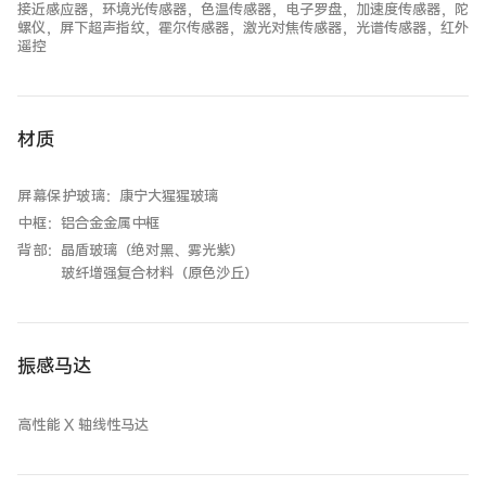
接近感应器，环境光传感器，色温传感器，电子罗盘，加速度传感器，陀
螺仪，屏下超声指纹，霍尔传感器，激光对焦传感器，光谱传感器，红外
遥控
材质
屏幕保护玻璃
：
康宁大猩猩玻璃
中框
：
铝合金金属中框
背部
：
晶盾玻璃（绝对黑、雾光紫）
玻纤增强复合材料（原色沙丘）
振感马达
高性能 X 轴线性马达