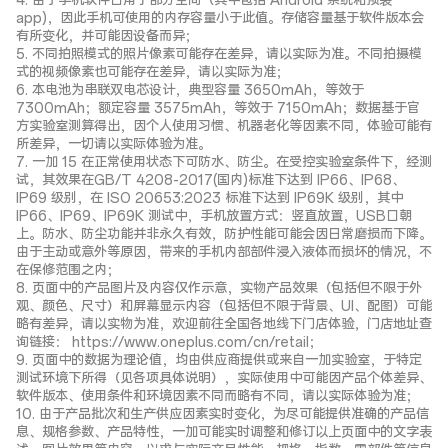
4. 由于手机软件占用了部分空间（其中包括 Android 系统和预装
app)，因此手机可使用的内存容量小于此值。存储容量基于软件版本会
有所变化，并可能因设备而异；
5. 不同拍照模式的照片像素可能存在差异，请以实际为准。不同拍摄模
式的视频像素也可能存在差异，请以实际为准；
6. 本电池为串联双电芯设计，典型容量 3650mAh，等效于
7300mAh；额定容量 3575mAh，等效于 7150mAh；数据基于官
方实验室测算得出，因个人使用习惯、机器老化等因素不同，体验可能有
所差异，一切请以实际体验为准。
7. 一加 15 在正常使用状态下可防水、防尘。在受控实验室条件下，经测
试，其效果在GB/T 4208-2017(国内)标准下达到 IP66、IP68、
IP69 级别，在 ISO 20653:2023 标准下达到 IP69K 级别，其中
IP66、IP69、IP69K 测试中，手机放置方式：竖直放置，USB口朝
上。防水、防尘功能并非永久有效，防护性能可能会因日常磨损而下降。
由于主动或意外等原因，带来的手机内部部件浸入液体而损坏的情况，不
在保修范围之内；
8. 页面中的产品图片及内容仅作示意，实物产品效果（包括但不限于外
观、颜色、尺寸）和屏幕显示内容（包括但不限于背景、UI、配图）可能
略有差异，请以实物为准，欢迎前往全国各地线下门店体验，门店地址查
询链接： https://www.oneplus.com/cn/retail；
9. 页面中的数据为理论值，均由供应商提供或来自一加实验室，于特定
测试环境下所得（见各项具体说明），实际使用中可能因产品个体差异、
软件版本、使用条件和环境因素不同而略有不同，请以实际体验为准；
10. 由于产品批次和生产供应因素实时变化，为尽可能提供准确的产品信
息、规格参数、产品特性，一加可能实时调整和修订以上页面中的文字表