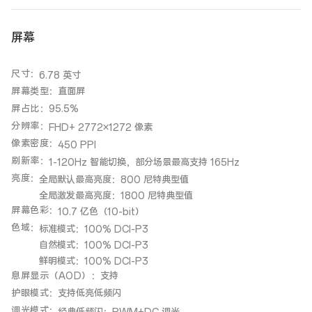
屏幕
尺寸
：
6.78 英寸
屏幕类型
：
直面屏
屏占比
：
95.5%
分辨率
：
FHD+ 2772×1272 像素
像素密度
：
450 PPI
刷新率
：
1-120Hz 智能切换，部分场景最高支持 165Hz
亮度
：
全局默认最高亮度：800 尼特典型值
全局激发最高亮度：1800 尼特典型值
屏幕色彩
：
10.7 亿色（10-bit）
色域
：
标准模式：100% DCI-P3
自然模式：100% DCI-P3
鲜明模式：100% DCI-P3
息屏显示（AOD）
：
支持
护眼模式
：
支持低亮低频闪
调光模式
：