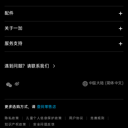
配件
一加 Turbo 6X Pro
一加 Turbo 6X
关于一加
一加平板 3 Pro
一加 Ace 6 至尊版
一加平板 2 Pro
了解一加
服务支持
一加 15T
ColorOS
一加平板 2 Pro 智能触控键盘
购买保障
遇到问题？请联系我们
一加 Turbo 6
HydrogenOS
一加智能手写笔 2 Pro
真伪及保修期查询
云服务
中国大陆 (简体中文)
一加 Turbo 6V
一加平板 2 智能触控键盘
进网许可标志呈现
预置应用公示
一加 Ace 6T
维修价格
一加智能手写笔 2
更多选购方式，请
查找零售店
欢太
寄修服务
一加 15
一加平板
隐私政策
儿童个人信息保护政策
用户协议
竞赛规则
服务中心
知识产权政策
安全问题反馈
一加 Ace 6
一加 Buds Ace 3