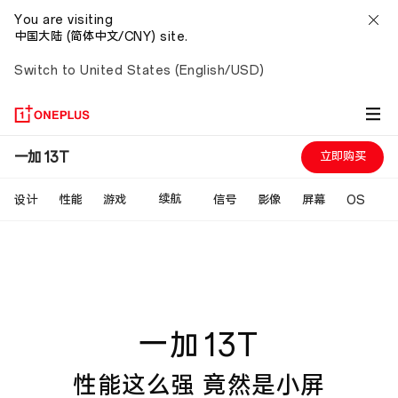
You are visiting
中国大陆 (简体中文/CNY) site.
Switch to United States (English/USD)
一
一加 13T
立即购买
加
续航
设计
性能
游戏
信号
影像
屏幕
OS
13T
性
能
一加
13T
这
性能这么强
竟然是小屏