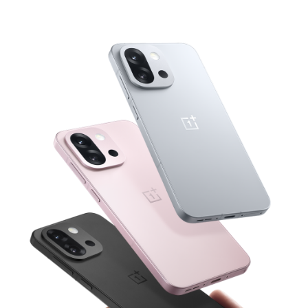
么
强
竟
然
是
小
屏