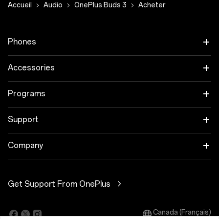
Accueil
Audio
OnePlus Buds 3
Acheter
Phones
OnePlus 15
Accessories
OnePlus 15R
Audio
Programs
OnePlus 13
Tablet
Trade-in Program
Support
Wearables
Employee Discount Program
OnePlus Store app
Company
Case & Protection
Shopping FAQs
About OnePlus
Power & Cables
Get Support From OnePlus
User Manuals
Community
Software Upgrade
Canada (Français)
OxygenOS