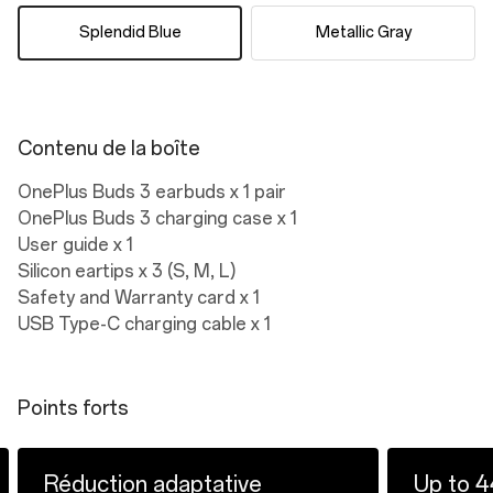
Splendid Blue
Metallic Gray
Contenu de la boîte
OnePlus Buds 3 earbuds x 1 pair
OnePlus Buds 3 charging case x 1
User guide x 1
Silicon eartips x 3 (S, M, L)
Safety and Warranty card x 1
USB Type-C charging cable x 1
Points forts
Réduction adaptative
Up to 4