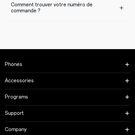
Comment trouver votre numéro de
commande ?
Phones
OnePlus 15
Accessories
OnePlus 15R
Audio
Programs
OnePlus 13
Tablet
Trade-in Program
Support
Wearables
Employee Discount Program
OnePlus Store app
Company