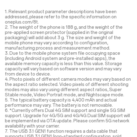
1. Relevant product parameter descriptions have been
addressed, please refer to the specific information on
oneplus.com/8t.
2. The weight of the phone is 188 g, and the weight of the
pre-applied screen protector (supplied in the original
packaging) will add about 3 g. The size and weight of the
mobile phone may vary according to configuration,
manufacturing process and measurement method.
3. Due to the mobile phone system file occupying space
(including Android system and pre-installed apps), the
available memory capacity is less than this value. Storage
capacity will vary based on software version and may vary
from device to device.
4. Photo pixels of different camera modes may vary based on
the aspect ratio selected. Video pixels of different shooting
modes may also vary using different aspect ratios, Super
Stable mode, Video Portrait mode, and Nightscape mode.
5. The typical battery capacity is 4,400 mAh and actual
performance may vary. The battery is not removable.
6. *Currently offers Dual 4G SIM support and single 5G SIM
support. Upgrade for 4G/5G and 4G/4G Dual SIM support will
be implemented via OTA update. Please confirm 5G network
availability with your carrier.
7. The USB 3.1 GEN1 function requires a data cable that
supports USB 3.1 GEN1 (non-standard configuration, sold