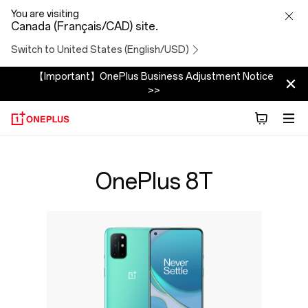
OnePlus
You are visiting
Canada (Français/CAD) site.
8T
Switch to United States (English/USD)
Specs
【Important】OnePlus Business Adjustment Notice
>>
OnePlus 8T