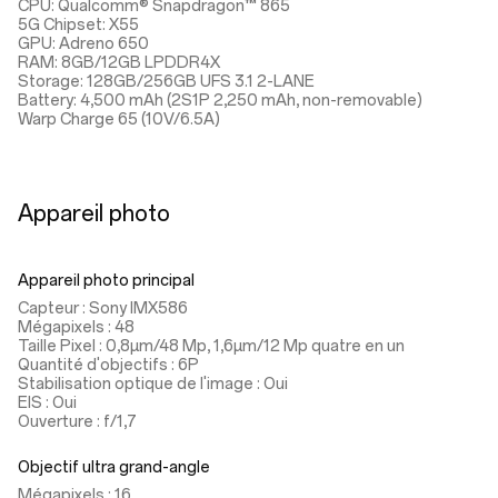
CPU: Qualcomm® Snapdragon™ 865
5G Chipset: X55
GPU: Adreno 650
RAM: 8GB/12GB LPDDR4X
Storage: 128GB/256GB UFS 3.1 2-LANE
Battery: 4,500 mAh (2S1P 2,250 mAh, non-removable)
Warp Charge 65 (10V/6.5A)
Appareil photo
Appareil photo principal
Capteur : Sony IMX586
Mégapixels : 48
Taille Pixel : 0,8µm/48 Mp, 1,6µm/12 Mp quatre en un
Quantité d'objectifs : 6P
Stabilisation optique de l'image : Oui
EIS : Oui
Ouverture : f/1,7
Objectif ultra grand-angle
Mégapixels : 16