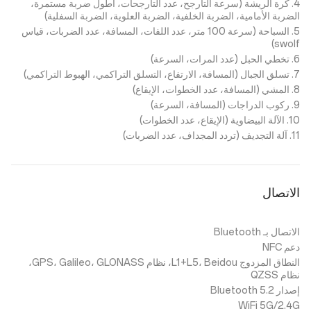
4. كرة الريشة (سرعة التأرجح، عدد التأرجحات، أطول ضربة مستمرة،
الضربة الأمامية، الضربة الخلفية، الضربة العلوية، الضربة السفلية)
5. السباحة (سرعة 100 متر، عدد اللفات، المسافة، عدد الضربات، قياس
swolf)
6. تخطي الحبل (عدد المرات، السرعة)
7. تسلق الجبال (المسافة، الارتفاع، التسلق التراكمي، الهبوط التراكمي)
8. المشي (المسافة، عدد الخطوات، الإيقاع)
9. ركوب الدراجات (المسافة، السرعة)
10. الآلة البيضاوية (الإيقاع، عدد الخطوات)
11. آلة التجديف (تردد المجداف، عدد الضربات)
الاتصال‏‎
الاتصال بـ Bluetooth
دعم NFC
النطاق المزدوج L1+L5، Beidou، نظام GPS، Galileo، GLONASS،
نظام QZSS
إصدار Bluetooth 5.2
WiFi 5G/2.4G