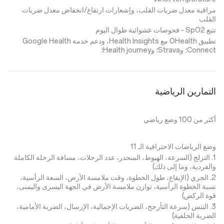
مراقبة معدل ضربات القلب، وإشعارات ارتفاع/انخفاض معدل ضربات
القلب
تتبع SpO2 - فحوصات عشوائية طوال اليوم
تطبيق OHealth مع Health Insights، ودعم خدمة Google Health
Connect؛ وStrava؛ وHealth journey؛
التمارين الرياضية
أكثر من 100 وضع رياضي
وضع الرياضات الاحترافية الـ 11
1. التزلج (السرعة، الهبوط، المنحدر، عدد الرحلات، مسافة الرحلة الكاملة
والفردية، وما إلى ذلك)
2. الجري (الإيقاع، طول الخطوة، وقت ملامسة الأرض، السعة الرأسية،
نسبة الخطوة الرأسية، توازن ملامسة الأرض في الجهة اليسرى واليمنى،
قوة الركض)
3. التنس (سرعة التأرجح، الضربات الإجمالية، الإرسال، الضربة الأمامية،
الضربة الخلفية)