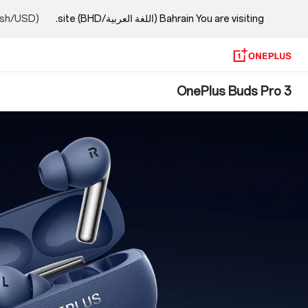
Bahrain (اللغة العربية/BHD) site.
You are visiting
lish/USD)
OnePlus
OnePlus Buds Pro 3
Buds
Pro
3