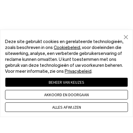
Deze site gebruikt cookies en gerelateerde technologieën,
zoals beschreven in ons
Cookiebeleid
, voor doeleinden die
sitewerking, analyse, een verbeterde gebruikerservaring of
reclame kunnen omvatten. U kunt toestemmen met ons
gebruik van deze technologieën of uw voorkeuren beheren.
Voor meer informatie, zie ons
Privacybeleid
.
BEHEER VAN KEUZES
AKKOORD EN DOORGAAN
ALLES AFWIJZEN
+31 85 2083 289
8:00 - 17:00 pm CET, Maandag -Vrijdag, Exclusief