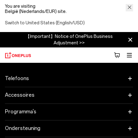
You are visiting
België (Nederlands/EUR) site.
Switch to United States (English/USD)
【Important】Notice of OnePlus Business
Adjustment >>
Telefoons
OnePlus 15
Accessoires
OnePlus 15R
Tablet
Programma's
OnePlus 13
Wearables
Koppel je OnePlus-apparaten
Ondersteuning
OnePlus Nord 5