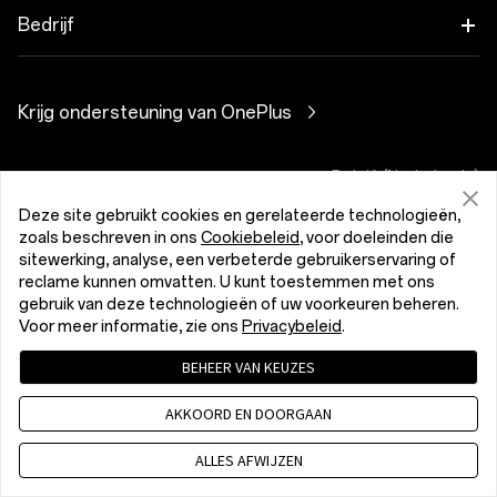
Audio
Kortingsprogramma
Veelgestelde vragen over onze shop
Bedrijf
OnePlus Nord CE5
Hoesjes en bescherming
Partnerprogramma
Software-upgrades
Over OnePlus
Voeding en kabels
Krijg ondersteuning van OnePlus
OnePlus-inruilen
Reparatieservice
Community
Bundels
Gebruikershandleidingen
België (Nederlands)
Red Cable Club
Lifestyle
Deze site gebruikt cookies en gerelateerde technologieën,
Contact
OnePlus Store App
zoals beschreven in ons
Cookiebeleid
, voor doeleinden die
sitewerking, analyse, een verbeterde gebruikerservaring of
Probleemoplossingen
reclame kunnen omvatten. U kunt toestemmen met ons
OxygenOS
gebruik van deze technologieën of uw voorkeuren beheren.
Privacybeleid
Gebruikersovereenkomst
Voor meer informatie, zie ons
Privacybeleid
.
Toegankelijkheid
Vacatures
de Verkoopsvoorwaarden gelezen en ga hiermee akkoord
BEHEER VAN KEUZES
Security Response Center (OneSRC)
Cookies
Cookie Settings
Duurzaamheid
© 2013 - 2026 OnePlus. All Rights Reserved.
AKKOORD EN DOORGAAN
Pers
ALLES AFWIJZEN