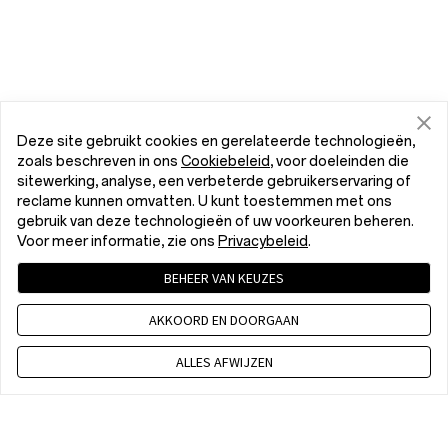
Deze site gebruikt cookies en gerelateerde technologieën,
zoals beschreven in ons
Cookiebeleid
, voor doeleinden die
sitewerking, analyse, een verbeterde gebruikerservaring of
reclame kunnen omvatten. U kunt toestemmen met ons
gebruik van deze technologieën of uw voorkeuren beheren.
Voor meer informatie, zie ons
Privacybeleid
.
BEHEER VAN KEUZES
AKKOORD EN DOORGAAN
ALLES AFWIJZEN
+31 85 2083 289
8:00 - 17:00 pm CET, Maandag -Vrijdag, Exclusief