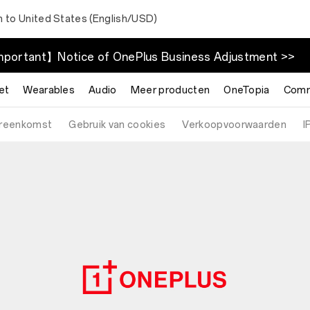
h to United States (English/USD)
portant】Notice of OnePlus Business Adjustment >>
et
Wearables
Audio
Meer producten
OneTopia
Comm
ereenkomst
Gebruik van cookies
Verkoopvoorwaarden
I