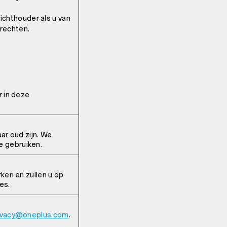
ichthouder als u van
rechten.
r in deze
ar oud zijn. We
e gebruiken.
rken en zullen u op
es.
ivacy@oneplus.com
.