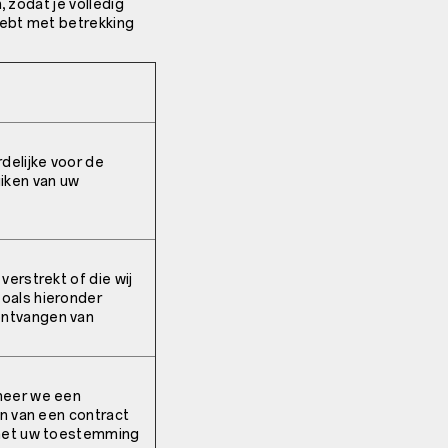
, zodat je volledig
hebt met betrekking
delijke voor de
iken van uw
erstrekt of die wij
oals hieronder
ontvangen van
neer we een
en van een contract
 met uw toestemming