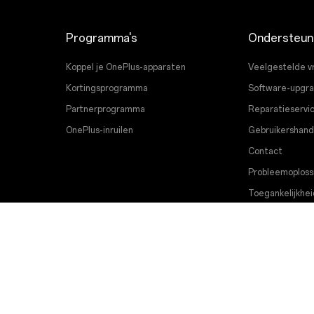
Programma's
Ondersteun
Koppel je OnePlus-apparaten
Veelgestelde v
Kortingsprogramma
Software-upgr
Partnerprogramma
Reparatieservi
OnePlus-inruilen
Gebruikershand
Contact
Probleemoploss
Toegankelijkhei