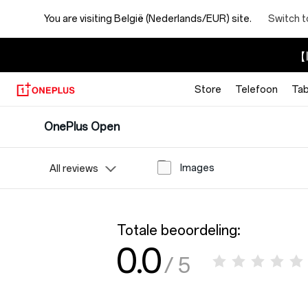
You are visiting
België (Nederlands/EUR) site.
Switch t
【I
Store
Telefoon
Tab
OnePlus Open
Images
All reviews
Totale beoordeling:
0.0
/ 5