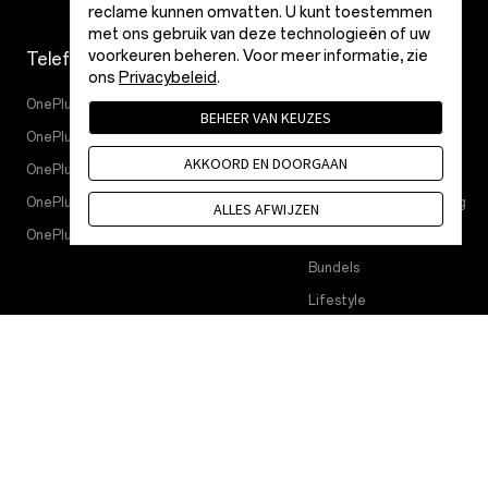
reclame kunnen omvatten. U kunt toestemmen
met ons gebruik van deze technologieën of uw
voorkeuren beheren. Voor meer informatie, zie
Telefoons
Accessoires
ons
Privacybeleid
.
OnePlus 15
Tablet
BEHEER VAN KEUZES
OnePlus 15R
Wearables
AKKOORD EN DOORGAAN
OnePlus 13
Audio
OnePlus Nord 5
Hoesjes en bescherming
ALLES AFWIJZEN
OnePlus Nord CE5
Voeding en kabels
Bundels
Lifestyle