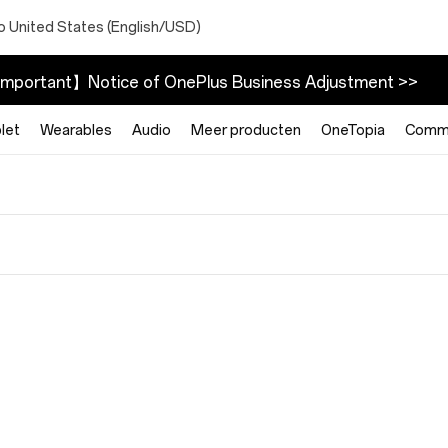
o United States (English/USD)
mportant】Notice of OnePlus Business Adjustment >>
let
Wearables
Audio
Meer producten
OneTopia
Commu