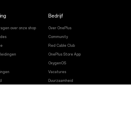
ing
Bedrijf
ragen over onze shop
Over OnePlus
ades
Community
ce
Red Cable Club
leidingen
OnePlus Store App
OxygenOS
ingen
Vacatures
d
Duurzaamheid
Pers
Krijg ondersteuning van OnePlus