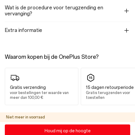
Platform
Wat is de procedure voor terugzending en
vervanging?
MediaTek Dimensity 7300-Ultra
RAM
Extra informatie
8GB: LPDDR5X
ROM
128GB / 256GB (UFS 3.1)
Waarom kopen bij de OnePlus Store?
Batterij en opladen
Gratis verzending
15 dagen retourperiode
Capaciteit
voor bestellingen ter waarde van
Gratis terugzenden voor
10.050mAh (typisch) / 9800mAh (nominaal)
meer dan 100,00 €
toestellen
Opladen
33W SUPERVOOC
Niet meer in voorraad
Oplaadpoort
Houd mij op de hoogte