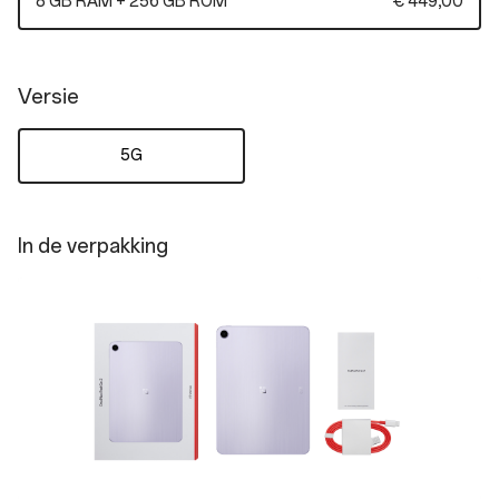
8 GB RAM + 256 GB ROM
€ 449,00
Versie
5G
In de verpakking