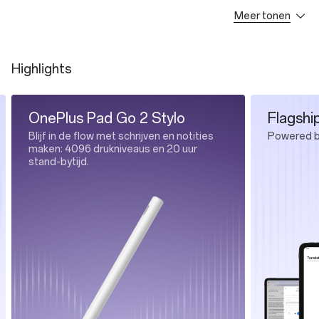
Meer tonen
OnePlus Pad Go 2 * 1
Type-C Cable * 1
Highlights
OnePlus Pad Go 2 Stylo
Flagshi
Blijf in de flow met schrijven en notities
Powered b
maken: 4096 drukniveaus en 20 uur
stand-bytijd.