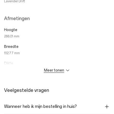
Lavendel Drift
Afmetingen
Hoogte
266.01 mm
Breedte
192.77 mm
Dikte
Meer tonen
6.83 mm
Gewicht
Wi-Fi Variant: 597g
Veelgestelde vragen
5G Variant: 599g
Wanneer heb ik mijn bestelling in huis?
Prestaties