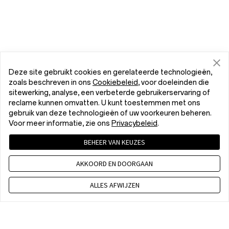
Deze site gebruikt cookies en gerelateerde technologieën,
zoals beschreven in ons
Cookiebeleid
, voor doeleinden die
sitewerking, analyse, een verbeterde gebruikerservaring of
reclame kunnen omvatten. U kunt toestemmen met ons
gebruik van deze technologieën of uw voorkeuren beheren.
Voor meer informatie, zie ons
Privacybeleid
.
BEHEER VAN KEUZES
AKKOORD EN DOORGAAN
ALLES AFWIJZEN
+31 85 2083 289
8:00 - 17:00 pm CET, Maandag -Vrijdag, Exclusief