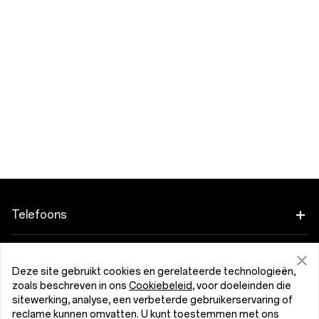
Telefoons
OnePlus 15
Accessoires
Deze site gebruikt cookies en gerelateerde technologieën,
OnePlus 15R
zoals beschreven in ons
Cookiebeleid
, voor doeleinden die
Tablet
Programma's
sitewerking, analyse, een verbeterde gebruikerservaring of
reclame kunnen omvatten. U kunt toestemmen met ons
OnePlus 13