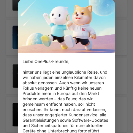
2019-11-16
OnePlus 7 Pro
2019-05-16
Liebe OnePlus-Freunde,

OnePlus 7
hinter uns liegt eine unglaubliche Reise, und 
wir haben jeden einzelnen Kilometer davon 
2019-05-16
absolut genossen. Auch wenn wir unseren 
Fokus verlagern und künftig keine neuen 
Produkte mehr in Europa auf den Markt 
bringen werden – das Feuer, das wir 
gemeinsam entfacht haben, soll nicht 
erlöschen. Ihr könnt euch darauf verlassen, 
OnePlus 6T
dass unser engagierter Kundenservice, alle 
Garantieleistungen sowie Software-Updates 
2018-10-29
und Sicherheitspatches für eure aktuellen 
Geräte ohne Unterbrechung fortgeführt 