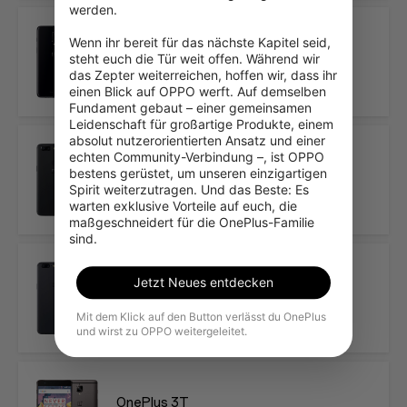
werden.

Wenn ihr bereit für das nächste Kapitel seid, 
OnePlus 6
steht euch die Tür weit offen. Während wir 
das Zepter weiterreichen, hoffen wir, dass ihr 
2018-05-16
einen Blick auf OPPO werft. Auf demselben 
Fundament gebaut – einer gemeinsamen 
Leidenschaft für großartige Produkte, einem 
absolut nutzerorientierten Ansatz und einer 
echten Community-Verbindung –, ist OPPO 
OnePlus 5T
bestens gerüstet, um unseren einzigartigen 
Spirit weiterzutragen. Und das Beste: Es 
2017-11-16
warten exklusive Vorteile auf euch, die 
maßgeschneidert für die OnePlus-Familie 
sind.
Jetzt Neues entdecken
OnePlus 5
2017-06-20
Mit dem Klick auf den Button verlässt du OnePlus
und wirst zu OPPO weitergeleitet.
OnePlus 3T