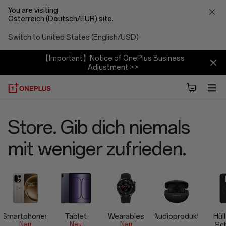
You are visiting
Österreich (Deutsch/EUR) site.
Switch to United States (English/USD)
【Important】Notice of OnePlus Business
Adjustment >>
OnePlus
Store. Gib dich niemals
Offizieller
mit weniger zufrieden.
Laden
Smartphones
Tablet
Wearables
Audioprodukt
Hül
Neu
Neu
Neu
Sc