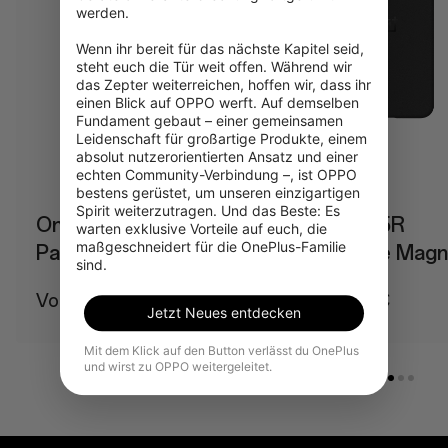
werden.

Wenn ihr bereit für das nächste Kapitel seid, 
steht euch die Tür weit offen. Während wir 
das Zepter weiterreichen, hoffen wir, dass ihr 
einen Blick auf OPPO werft. Auf demselben 
Fundament gebaut – einer gemeinsamen 
Leidenschaft für großartige Produkte, einem 
absolut nutzerorientierten Ansatz und einer 
echten Community-Verbindung –, ist OPPO 
bestens gerüstet, um unseren einzigartigen 
Spirit weiterzutragen. Und das Beste: Es 
OnePlus 15 Hole-
OnePlus 15R
warten exklusive Vorteile auf euch, die 
maßgeschneidert für die OnePlus-Familie 
Pattern Magnetic
Sandstone Magn
sind.
Case
Case
Von 39,99 €
Von 24,99 €
Jetzt Neues entdecken
Mit dem Klick auf den Button verlässt du OnePlus
und wirst zu OPPO weitergeleitet.