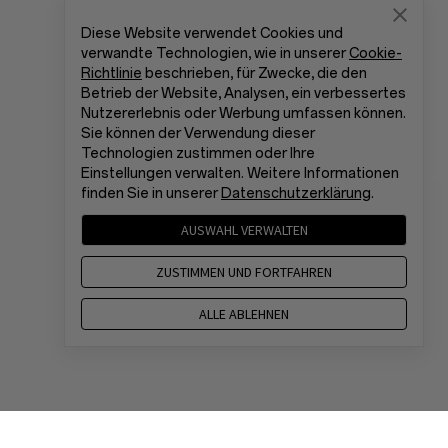
Diese Website verwendet Cookies und
verwandte Technologien, wie in unserer
Cookie-
Richtlinie
beschrieben, für Zwecke, die den
Betrieb der Website, Analysen, ein verbessertes
Nutzererlebnis oder Werbung umfassen können.
Sie können der Verwendung dieser
Technologien zustimmen oder Ihre
Einstellungen verwalten. Weitere Informationen
finden Sie in unserer
Datenschutzerklärung
.
AUSWAHL VERWALTEN
ZUSTIMMEN UND FORTFAHREN
ALLE ABLEHNEN