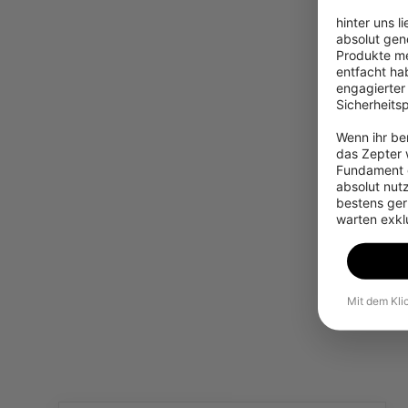
hinter uns l
absolut gen
Produkte me
entfacht hab
engagierter
Sicherheits
Wenn ihr ber
das Zepter w
Fundament g
absolut nut
bestens gerü
warten exkl
Mit dem Kli