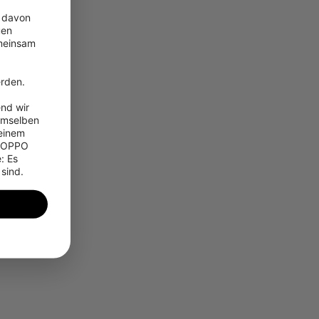
 davon 
en 
meinsam 
 
rden.

nd wir 
emselben 
einem 
 OPPO 
 Es 
 sind.