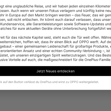
iegt eine unglaubliche Reise, und wir haben jeden einzelnen Kilometer
ossen. Auch wenn wir unseren Fokus verlagern und künftig keine neu
hr in Europa auf den Markt bringen werden – das Feuer, das wir ge
en, soll nicht erlöschen. Ihr könnt euch darauf verlassen, dass unser 
 Kundenservice, alle Garantieleistungen sowie Software-Updates und
patches für eure aktuellen Geräte ohne Unterbrechung fortgeführt we
eit für das nächste Kapitel seid, steht euch die Tür weit offen. Währe
Es tut uns leid, dieses Produkt ist in Ihrer Region
eiterreichen, hoffen wir, dass ihr einen Blick auf OPPO werft. Auf d
vorübergehend nicht zum Kauf verfügbar.
ebaut – einer gemeinsamen Leidenschaft für großartige Produkte, 
zerorientierten Ansatz und einer echten Community-Verbindung –, ist
stet, um unseren einzigartigen Spirit weiterzutragen. Und das Beste:
usive Vorteile auf euch, die maßgeschneidert für die OnePlus-Familie
Weitere Produkte ansehen
Jetzt Neues entdecken
ck auf den Button verlässt du OnePlus und wirst zu OPPO weitergeleitet.