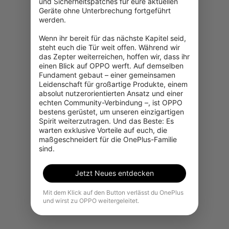
und Sicherheitspatches für eure aktuellen 
Geräte ohne Unterbrechung fortgeführt 
werden.

Wenn ihr bereit für das nächste Kapitel seid, 
steht euch die Tür weit offen. Während wir 
das Zepter weiterreichen, hoffen wir, dass ihr 
einen Blick auf OPPO werft. Auf demselben 
Fundament gebaut – einer gemeinsamen 
Leidenschaft für großartige Produkte, einem 
absolut nutzerorientierten Ansatz und einer 
Es tut uns leid, dieses Produkt ist
echten Community-Verbindung –, ist OPPO 
in Ihrer Region vorübergehend
bestens gerüstet, um unseren einzigartigen 
nicht zum Kauf verfügbar.
Spirit weiterzutragen. Und das Beste: Es 
warten exklusive Vorteile auf euch, die 
maßgeschneidert für die OnePlus-Familie 
Weitere Produkte ansehen
sind.
Jetzt Neues entdecken
Mit dem Klick auf den Button verlässt du OnePlus
und wirst zu OPPO weitergeleitet.