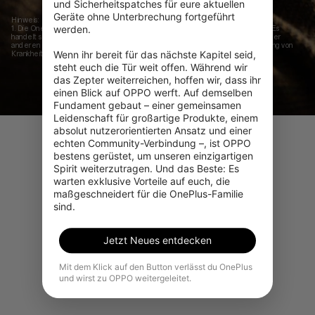
und Sicherheitspatches für eure aktuellen 
Geräte ohne Unterbrechung fortgeführt 
Hinweis:
werden.

1.
Die OnePlus Watch 3 ist für allgemeines Wohlbefinden und Fitness gedacht. Es
handelt sich nicht um ein medizinisches Gerät zur Diagnose von Krankheiten oder
anderen Zuständen oder zur Heilung, Linderung, Behandlung oder Vorbeugung von
Wenn ihr bereit für das nächste Kapitel seid, 
Krankheiten. Bitte fragen Sie eine medizinische Fachperson um Rat.
steht euch die Tür weit offen. Während wir 
das Zepter weiterreichen, hoffen wir, dass ihr 
einen Blick auf OPPO werft. Auf demselben 
Fundament gebaut – einer gemeinsamen 
Leidenschaft für großartige Produkte, einem 
absolut nutzerorientierten Ansatz und einer 
echten Community-Verbindung –, ist OPPO 
bestens gerüstet, um unseren einzigartigen 
Spirit weiterzutragen. Und das Beste: Es 
warten exklusive Vorteile auf euch, die 
maßgeschneidert für die OnePlus-Familie 
sind.
Jetzt Neues entdecken
Mit dem Klick auf den Button verlässt du OnePlus
und wirst zu OPPO weitergeleitet.