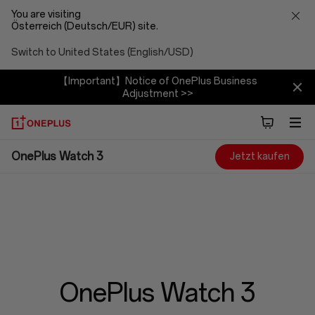
You are visiting
Österreich (Deutsch/EUR) site.
Switch to United States (English/USD)
【Important】Notice of OnePlus Business
Adjustment >>
OnePlus
OnePlus Watch 3
Jetzt kaufen
Watch
3
OnePlus Watch 3