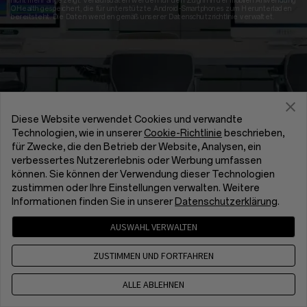
nicht mehr angezeigt. Verlaufsdaten werden für den Zugriff in der mobilen Anwendung
OHealth gespeichert, die für unterstützte Android-Smartphones zum Herunterladen
bereitsteht. Die Daten werden gemäß unserer Datenschutzrichtlinie verwaltet.
Diese Website verwendet Cookies und verwandte
Technologien, wie in unserer
Cookie-Richtlinie
beschrieben,
für Zwecke, die den Betrieb der Website, Analysen, ein
verbessertes Nutzererlebnis oder Werbung umfassen
können. Sie können der Verwendung dieser Technologien
zustimmen oder Ihre Einstellungen verwalten. Weitere
Informationen finden Sie in unserer
Datenschutzerklärung
.
AUSWAHL VERWALTEN
ZUSTIMMEN UND FORTFAHREN
ALLE ABLEHNEN
Überwachen Sie Ihre