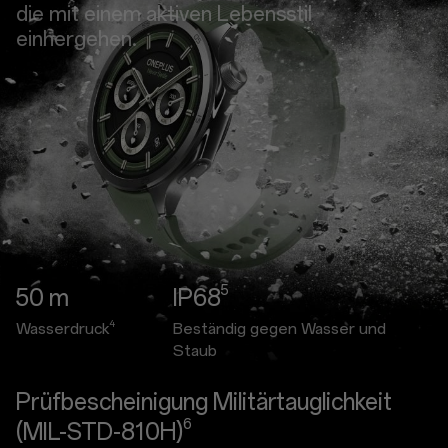
die mit einem aktiven Lebensstil
einhergehen.
5
50 m
IP68
4
Wasserdruck
Beständig gegen Wasser und
Staub
Prüfbescheinigung Militärtauglichkeit
6
(MIL-STD-810H)