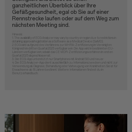
ganzheitlichen Überblick über Ihre
Gefäßgesundheit, egal ob Sie auf einer
Rennstrecke laufen oder auf dem Weg zum
nächsten Meeting sind.
Hinweis:
1.
The availability of ECG Analyzer may vary by country or region due to restrictions in
obtaining approval/registration as a Software as a Medical Device (SaMD). .
2.
ECG wird aufgrund des Verfahrens zur MHRA-Zertifizierung im Vereinigten
Königreich im dritten Quartal 2025 verfügbar sein. Die App wird in bestimmten EU-
Ländern verfügbar sein, sobald das CE MDR-Zertifizierungsverfahren im ersten
Quartal 2025 abgeschlossen ist.
3.
Die ECG-App unterstützt nur Smartphones mit Android 9.0 und neuer.
4.
Die ECG Analyzer-App dient ausschließlich zu Informationszwecken und nicht zur
Verwendung als Diagnose, Behandlung oder Vorbeugung von Krankheiten. Sie ist für
Erwachsene ab 18 Jahren bestimmt. Weitere Informationen findest du im
Benutzerhandbuch.