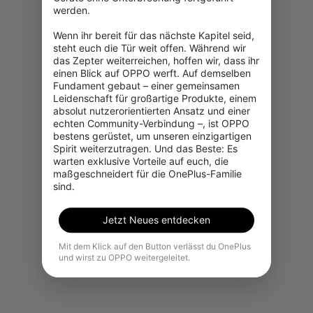
werden.

Wenn ihr bereit für das nächste Kapitel seid, 
steht euch die Tür weit offen. Während wir 
das Zepter weiterreichen, hoffen wir, dass ihr 
einen Blick auf OPPO werft. Auf demselben 
Fundament gebaut – einer gemeinsamen 
Leidenschaft für großartige Produkte, einem 
absolut nutzerorientierten Ansatz und einer 
Es tut uns leid, dieses Produkt ist
echten Community-Verbindung –, ist OPPO 
in Ihrer Region vorübergehend
bestens gerüstet, um unseren einzigartigen 
nicht zum Kauf verfügbar.
Spirit weiterzutragen. Und das Beste: Es 
warten exklusive Vorteile auf euch, die 
maßgeschneidert für die OnePlus-Familie 
Weitere Produkte ansehen
sind.
Jetzt Neues entdecken
Mit dem Klick auf den Button verlässt du OnePlus
und wirst zu OPPO weitergeleitet.