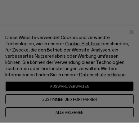
Diese Website verwendet Cookies und verwandte
Technologien, wie in unserer
Cookie-Richtlinie
beschrieben,
für Zwecke, die den Betrieb der Website, Analysen, ein
verbessertes Nutzererlebnis oder Werbung umfassen
können. Sie können der Verwendung dieser Technologien
zustimmen oder Ihre Einstellungen verwalten. Weitere
Informationen finden Sie in unserer
Datenschutzerklärung
.
AUSWAHL VERWALTEN
ZUSTIMMEN UND FORTFAHREN
ALLE ABLEHNEN
Kontakt
CET 8 a.m. - 5 p.m, Mon to Fri,Except public holidays