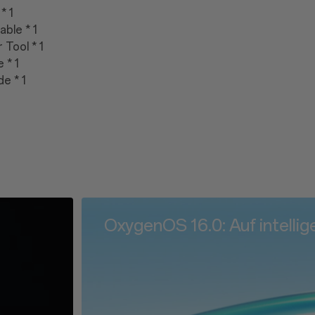
* 1
ble * 1
 Tool * 1
 * 1
e * 1
Superflache 1,15-mm-Ränder