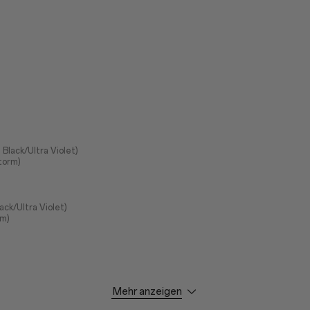
e Black/Ultra Violet)
torm)
lack/Ultra Violet)
rm)
 (6,78 ", diagonal von Ecke zu Ecke gemessen)
Mehr anzeigen
 x 1.272 (FHD+), 450 ppi
s: 20/9