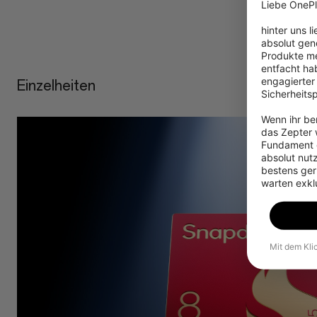
Liebe OnePl
hinter uns l
absolut gen
Produkte me
entfacht hab
engagierter
Einzelheiten
Sicherheits
Wenn ihr ber
das Zepter w
Fundament g
absolut nut
bestens gerü
warten exkl
Mit dem Kli