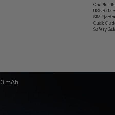
OnePlus 15 
USB data ca
SIM Ejector
Quick Guide
Safety Guid
ise ein Team