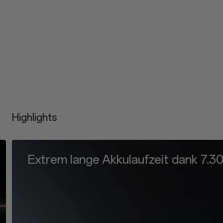
Highlights
OxygenOS 16.0: Auf intelligente We