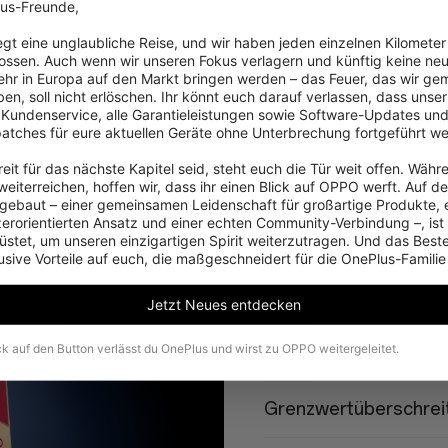
us-Freunde,

iegt eine unglaubliche Reise, und wir haben jeden einzelnen Kilometer
ossen. Auch wenn wir unseren Fokus verlagern und künftig keine neu
hr in Europa auf den Markt bringen werden – das Feuer, das wir ge
en, soll nicht erlöschen. Ihr könnt euch darauf verlassen, dass unser 
 Kundenservice, alle Garantieleistungen sowie Software-Updates und
patches für eure aktuellen Geräte ohne Unterbrechung fortgeführt we
eit für das nächste Kapitel seid, steht euch die Tür weit offen. Währe
eiterreichen, hoffen wir, dass ihr einen Blick auf OPPO werft. Auf d
Schnellste mobile CPU
ebaut – einer gemeinsamen Leidenschaft für großartige Produkte, 
zerorientierten Ansatz und einer echten Community-Verbindung –, ist
Unterstützt durch den neue
stet, um unseren einzigartigen Spirit weiterzutragen. Und das Beste:
RAM-LPDDR5X Ultra+- und 
usive Vorteile auf euch, die maßgeschneidert für die OnePlus-Familie
Apps sofort geöffnet und e
Jetzt Neues entdecken
ck auf den Button verlässt du OnePlus und wirst zu OPPO weitergeleitet.
120 fps im Dauerbetri
Grenzwertüberschrei