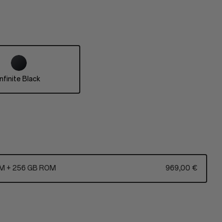
Infinite Black
M + 256 GB ROM
969,00 €