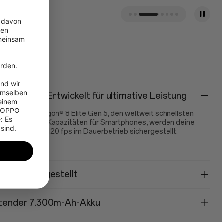
 davon 
en 
meinsam 
 
rden.

nd wir 
emselben 
 der Welt. Entwickelt für ultimative Leistung
einem 
 OPPO 
sten Snapdragon® 8 Elite Gen 5, den weltweit schnellsten
 Es 
ROM UFS 4.1-Kapazitäten für Smartphones, werden deine
 sind.
in Gaming bei 120 fps im Dauerbetrieb sichergestellt.
eb – sichergestellt
tender 7.300m-Ah-Akku