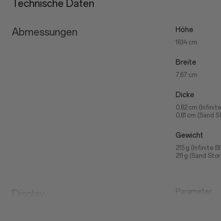
Technische Daten
Höhe
Abmessungen
16,14 cm
Breite
7,67 cm
Dicke
0,82 cm (Infinit
0,81 cm (Sand S
Gewicht
215 g (Infinite B
211 g (Sand Sto
Parameter
Display
Größe: 17,23 cm
Auflösung: 2.772
Seitenverhältni