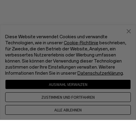
Diese Website verwendet Cookies und verwandte
Technologien, wie in unserer
Cookie-Richtlinie
beschrieben,
für Zwecke, die den Betrieb der Website, Analysen, ein
verbessertes Nutzererlebnis oder Werbung umfassen
können. Sie können der Verwendung dieser Technologien
zustimmen oder Ihre Einstellungen verwalten. Weitere
Informationen finden Sie in unserer
Datenschutzerklärung
.
AUSWAHL VERWALTEN
ZUSTIMMEN UND FORTFAHREN
ALLE ABLEHNEN
Kontakt
CET 8 a.m. - 5 p.m, Mon to Fri,Except public holidays