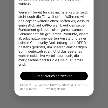
werden.

Wenn ihr bereit für das nächste Kapitel seid, 
steht euch die Tür weit offen. Während wir 
das Zepter weiterreichen, hoffen wir, dass ihr 
einen Blick auf OPPO werft. Auf demselben 
Fundament gebaut – einer gemeinsamen 
Leidenschaft für großartige Produkte, einem 
absolut nutzerorientierten Ansatz und einer 
Es tut uns leid, dieses Produkt ist
echten Community-Verbindung –, ist OPPO 
in Ihrer Region vorübergehend
bestens gerüstet, um unseren einzigartigen 
nicht zum Kauf verfügbar.
Spirit weiterzutragen. Und das Beste: Es 
warten exklusive Vorteile auf euch, die 
maßgeschneidert für die OnePlus-Familie 
Weitere Produkte ansehen
sind.
Jetzt Neues entdecken
Mit dem Klick auf den Button verlässt du OnePlus
und wirst zu OPPO weitergeleitet.