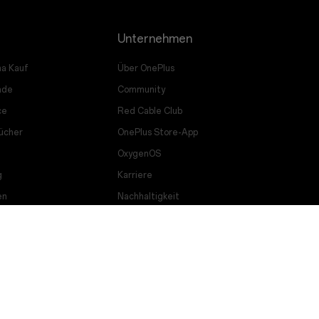
Unternehmen
a Kauf
Über OnePlus
ade
Community
ce
Red Cable Club
ücher
OnePlus Store-App
OxygenOS
g
Karriere
en
Nachhaltigkeit
Presse
Support von OnePlus erhalten