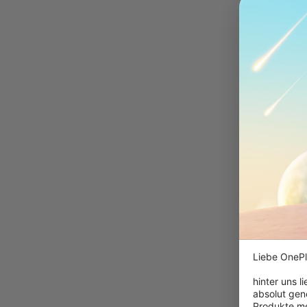
Liebe OnePl
hinter uns l
absolut gen
Produkte me