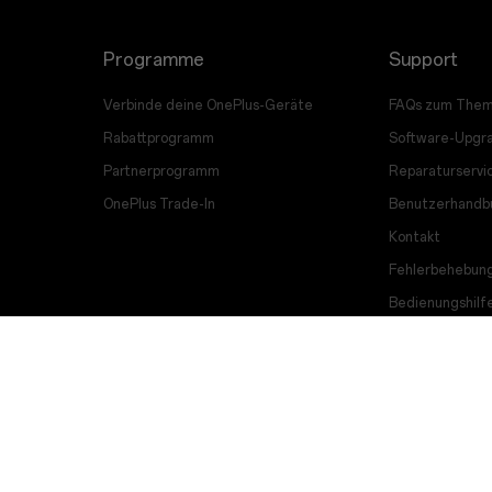
Programme
Support
Verbinde deine OnePlus-Geräte
FAQs zum Them
Rabattprogramm
Software-Upgr
Partnerprogramm
Reparaturservi
OnePlus Trade-In
Benutzerhandb
Kontakt
Fehlerbehebun
Bedienungshilf