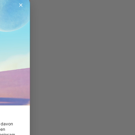
 davon 
en 
meinsam 