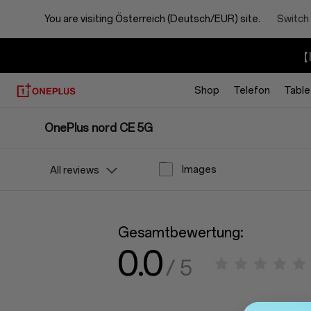
You are visiting
Österreich (Deutsch/EUR) site.
Switch 
【I
Shop
Telefon
Table
OnePlus nord CE 5G
Images
All reviews
Gesamtbewertung:
0.0
/ 5