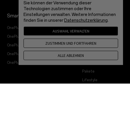
Sie können der Verwendung dieser
Technologien zustimmen oder Ihre
Einstellungen verwalten. Weitere Informationen
Smartphones
Zubehör
finden Sie in unserer
Datenschutzerklärung
.
OnePlus 15
Tablet
AUSWAHL VERWALTEN
OnePlus 15R
Wearables
ZUSTIMMEN UND FORTFAHREN
OnePlus 13
Audioprodukt
OnePlus Nord 5
Gehäuse & Schutz
ALLE ABLEHNEN
OnePlus Nord CE5
Netzanschluss & Kabel
Pakete
Lifestyle