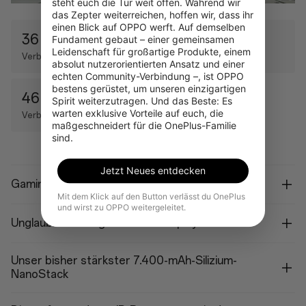
steht euch die Tür weit offen. Während wir 
das Zepter weiterreichen, hoffen wir, dass ihr 
einen Blick auf OPPO werft. Auf demselben 
36 %
11 %
Fundament gebaut – einer gemeinsamen 
Leidenschaft für großartige Produkte, einem 
Verbesserte CPU
Verbesserte GPU
absolut nutzerorientierten Ansatz und einer 
echten Community-Verbindung –, ist OPPO 
bestens gerüstet, um unseren einzigartigen 
46 %
Spirit weiterzutragen. Und das Beste: Es 
warten exklusive Vorteile auf euch, die 
Verbesserte KI-Leistung
maßgeschneidert für die OnePlus-Familie 
sind.
Jetzt Neues entdecken
Gaming bei 120 fps im Dauerbetrieb bei MLBB.
Mit dem Klick auf den Button verlässt du OnePlus
und wirst zu OPPO weitergeleitet.
Unglaublich flüssiges 165-Hz-Display.
Unser bisher stärkster 7.400-mAh-Silizium-
NanoStack