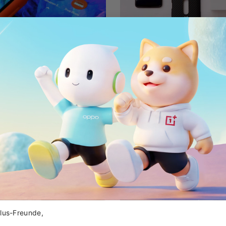
Plus 6 Review
FlusteredMustard'
eets seamlessly and rounds
While I appreciate all the wor
 feels great and you can’t
make this device look and fee
nds and the other starts.
to see little details like that 
View More
us-Freunde,
