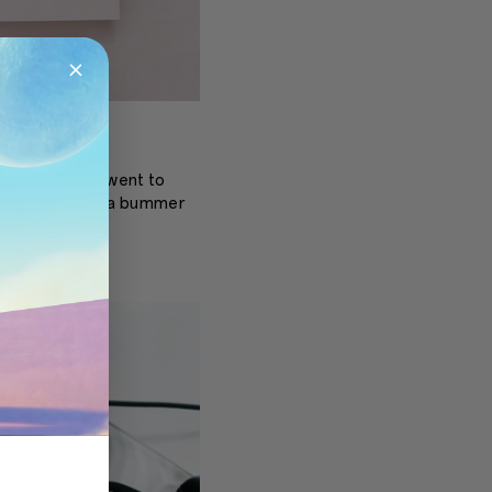
s Review
k that OnePlus went to
l premium, it’s a bummer
get forgotten.