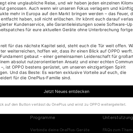
liegt eine unglaubliche Reise, und wir haben jeden einzelnen Kilome
ut genossen. Auch wenn wir unseren Fokus verlagern und künftig
kte mehr in Europa auf den Markt bringen werden – das Feuer, da
ntfacht haben, soll nicht erlöschen. Ihr könnt euch darauf verlas
ierter Kundenservice, alle Garantieleistungen sowie Software-Up
eitspatches für eure aktuellen Geräte ohne Unterbrechung fortgef
ek-Culture Oneplus
Bullets Wireless - 
reit für das nächste Kapitel seid, steht euch die Tür weit offen. W
ter weiterreichen, hoffen wir, dass ihr einen Blick auf OPPO werft.
eview
adrnjgr
Fundament gebaut – einer gemeinsamen Leidenschaft für großart
tor better known as the
I use it all the time - when I’m 
inem absolut nutzerorientierten Ansatz und einer echten Commun
this beast of a phone and
to pay for my energy drink, wh
–, ist OPPO bestens gerüstet, um unseren einzigartigen Spirit 
GB) I couldn’t find anything
chat to someone, or when I wan
gen. Und das Beste: Es warten exklusive Vorteile auf euch, die 
View More
is phone that might stop this
the music.
dert für die OnePlus-Familie sind.
Jetzt Neues entdecken
ck auf den Button verlässt du OnePlus und wirst zu OPPO weitergeleitet.
Programme
Unterstützun
Verbinde deine OnePlus-Geräte
FAQs zum Them