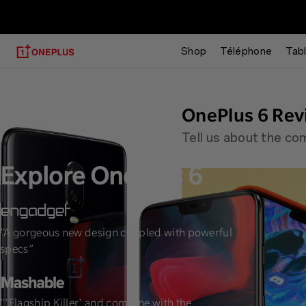
OnePlus 6T
Shop
Téléphone
Tab
OnePlus 6 Rev
Tell us about the c
Explore OnePlus 6
“A gorgeous new design coupled with powerful
"The speed, 
specs”
“'Flagship Killer' and combine with the