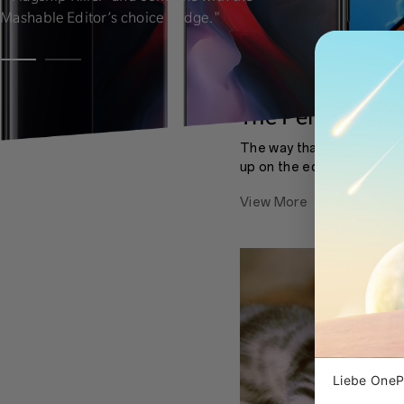
Mashable Editor’s choice badge."
The Pelican One
The way that the glass m
up on the edges looks and
almost notice where one e
View More
Liebe OnePl