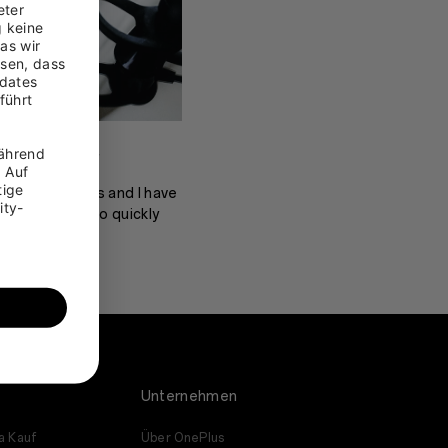
ter 
 keine 
s wir 
sen, dass 
dates 
ührt 
as seen by
ährend 
 Auf 
ige 
in a Sainsburry’s and I have
ity-
enever I have to quickly
t to hear the city, not
g
Unternehmen
a Kauf
Über OnePlus