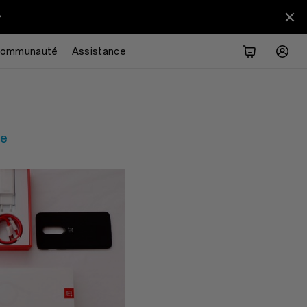
>
Übersicht
Technische Daten
Entdecken
ommunauté
Assistance
re