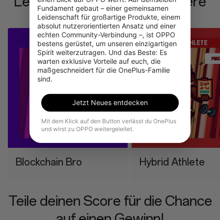
Lerne die Brain Rot-Charaktere
Fundament gebaut – einer gemeinsamen 
kennen
Leidenschaft für großartige Produkte, einem 
absolut nutzerorientierten Ansatz und einer 
echten Community-Verbindung –, ist OPPO 
bestens gerüstet, um unseren einzigartigen 
Spirit weiterzutragen. Und das Beste: Es 
warten exklusive Vorteile auf euch, die 
maßgeschneidert für die OnePlus-Familie 
sind.
Jetzt Neues entdecken
Mit dem Klick auf den Button verlässt du OnePlus
und wirst zu OPPO weitergeleitet.
⁠Blockchain Bro
⁠Hybrid Athlete
Teile deinen Score für die Chance
auf einen Gewinn!