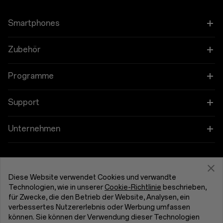
Smartphones
OnePlus 15
Zubehör
OnePlus 15R
Tablet
Programme
OnePlus 13
Wearables
Verbinde deine OnePlus-Geräte
Support
OnePlus Nord 5
Audioprodukt
Rabattprogramm
FAQs zum Thema Kauf
Unternehmen
OnePlus Nord CE5
Gehäuse & Schutz
Partnerprogramm
Software-Upgrade
Über OnePlus
Netzanschluss & Kabel
Support von OnePlus erhalten
OnePlus Trade-In
Reparaturservice
Community
Diese Website verwendet Cookies und verwandte
Technologien, wie in unserer
Cookie-Richtlinie
beschrieben,
Pakete
Benutzerhandbücher
Österreich (Deutsch)
für Zwecke, die den Betrieb der Website, Analysen, ein
Red Cable Club
verbessertes Nutzererlebnis oder Werbung umfassen
Lifestyle
können. Sie können der Verwendung dieser Technologien
Kontakt
OnePlus Store-App